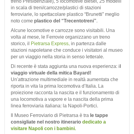
treno Presidenziale), 5 locomotive diesel, 25 modelli
in scala di treni/carrozze/plastici di stazioni
ferroviarie, lo spettacolare plastico “Brunetti” meglio
noto come
plastico del “Trecentotreni”
.
Alcune locomotive e carrozze sono visitabili. Una
volta al mese, le Ferrovie organizzano un treno
storico, il
Pietrarsa Express,
in partenza dalle
stazioni napoletane che conduce i visitatori al museo
per un viaggio nella storia in senso letterale.
Di recente è stata aggiunta una nuova esperienza: i
l
viaggio virtuale della mitica Bayard!
Un'attrazione multimediale in realtà aumentata che
riporta in vita la prima locomotiva d’Italia. La
proiezione racconta la nascita e il funzionamento di
una locomotiva a vapore e la nascita della prima
linea ferroviaria italiana: la Napoli-Portici.
Il Museo Ferroviario di Pietrarsa è tra
le tappe
consigliate nel nostro itinerario
dedicato a
visitare Napoli con i bambini.